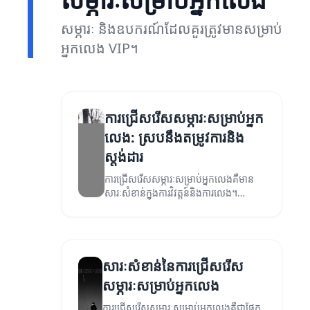
សម្ភារៈ និងឧបករណ៍ដែលគួរត្រូវមានសម្រាប់
អ្នកលេង VIP។
ការជ្រើសរើសសម្ភារៈសម្រាប់អ្នក
លេង: ស្របនឹងតម្រូវការនិង
ស្តង់ដារ
ការជ្រើសរើសសម្ភារៈសម្រាប់អ្នកលេងគឺមាន
សារៈសំខាន់ក្នុងការវិវត្តន៍និងការលេង។
ជាមួយនឹងគន្លងសំខាន់ៗនេះ អ្នកអាចសម្រេច
បាននូវលទ្ធផលល្អប្រសើរ។
សារៈសំខាន់នៃការជ្រើសរើស
សម្ភារៈសម្រាប់អ្នកលេង
ការជ្រើសរើសសម្ភារៈសម្រាប់អ្នកលេងគឺជាផ្នែក