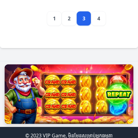
1
2
3
4
© 2023 VIP Game, មិនមែនសម្រាប់អ្នកធម្មតា