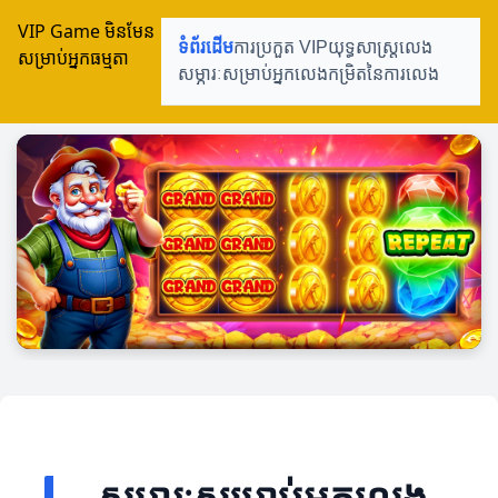
VIP Game មិនមែន
ទំព័រដើម
ការប្រកួត VIP
យុទ្ធសាស្ត្រលេង
សម្រាប់អ្នកធម្មតា
សម្ភារៈសម្រាប់អ្នកលេង
កម្រិតនៃការលេង
សម្ភារៈសម្រាប់អ្នកលេង