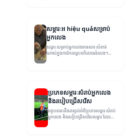
សម្ភារៈអ hiệu quảសម្រាប់
អ្នកលេង
សម្ភារៈសម្រាប់អ្នកលេងមានសារៈសំខាន់
ណាស់ក្នុងការកែលម្អបទពិសោធន៍លេង។
អត្ថបទនេះនឹងពន្យល់ពីប្រភេទសម្ភារៈនិងការ
ប្រើប្រាស់របស់ពួកគេ។
ប្រភេទសម្ភារៈសំរាប់អ្នកលេង
និងរបៀបជ្រើសរើស
អត្ថបទនេះនឹងពន្យល់អំពីប្រភេទសម្ភារៈសំរាប់
អ្នកលេង និងរបៀបជ្រើសរើសសម្ភារៈដែលមតិ
យោបល់ និងសុខភាពនៅក្នុងការលេង។