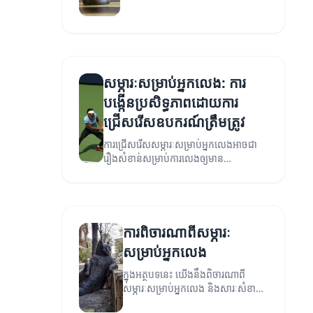
និងសមស្រប។
សម្ភារៈសម្រាប់អ្នកលេង: ការ
បង្កើនប្រសិទ្ធភាពដោយការ
ជ្រើសរើសឧបករណ៍ត្រឹមត្រូវ
ការជ្រើសរើសសម្ភារៈសម្រាប់អ្នកលេងអាចជា
រឿងសំខាន់សម្រាប់ការលេងឲ្យមាន
ប្រសិទ្ធភាព។ អត្ថបទនេះនឹងពន្យល់ពីអត្ថ
ប្រយោជន៍និងរបៀបជ្រើសរើសឧបករណ៍សម
ស្រប។
ការពិចារណាពីសម្ភារៈ
សម្រាប់អ្នកលេង
ក្នុងអត្ថបទនេះ យើងនឹងពិចារណាពី
សម្ភារៈសម្រាប់អ្នកលេង និងសារៈសំខាន់
របស់វា។