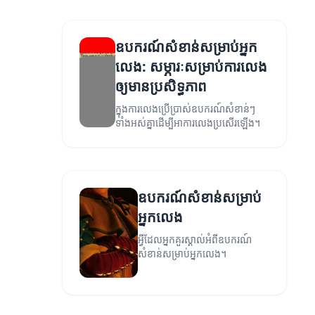
ឧបករណ៍សំខាន់សម្រាប់អ្នក
លេង: សម្ភារៈសម្រាប់ការលេង
ឲ្យមានប្រសិទ្ធភាព
ក្នុងការលេងប្រើប្រាស់ឧបករណ៍សំខាន់ៗ
ទាំងអស់គ្នាដើម្បីអាការលេងប្រសើរឡើង។
ឧបករណ៍សំខាន់សម្រាប់
អ្នកលេង
អ្វីដែលអ្នកគួរស្គាល់អំពីឧបករណ៍
សំខាន់សម្រាប់អ្នកលេង។