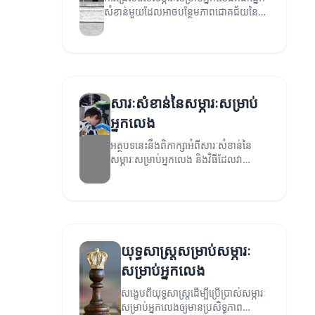
សំខាន់មួយដែលអាចបន្ថែមភាពជោគជ័យនៃ
ការលេង។ អត្ថបទនេះនឹងពិភាក្សាអំពី
សារៈសំខាន់នៃការជ្រើសរើសសម្ភារៈត្រឹមត្រូវ។
សារៈសំខាន់នៃសម្ភារៈសម្រាប់
អ្នកលេង
អត្ថបទនេះនឹងពិភាក្សាអំពីសារៈសំខាន់នៃ
សម្ភារៈសម្រាប់អ្នកលេង និងវិធីដែលវា
អាចជួយក្នុងការអភិវឌ្ឍន៍សមត្ថភាពនានា
របស់កុមារ។
យុទ្ធសាស្ត្រសម្រាប់សម្ភារៈ
សម្រាប់អ្នកលេង
សង្ខេបពីយុទ្ធសាស្ត្រដើម្បីប្រើប្រាស់សម្ភារៈ
សម្រាប់អ្នកលេងឲ្យមានប្រសិទ្ធភាព