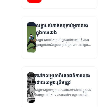
សម្ភារៈសំខាន់សម្រាប់អ្នកលេង
ក្នុងការលេង
សម្ភារៈសំខាន់សម្រាប់អ្នកលេងអាចបង្កើនការ
ប្រារព្ធការលេងឲ្យមានប្រសិទ្ធភាព។ បទអត្ថបទ
នេះនឹងពិភាក្សាអំពីសម្ភារៈដែលមានប្រយោជន៍
បំផុតសម្រាប់អ្នកលេង។
ការកែលម្អបទពិសោធន៍ការលេង
ដោយសម្ភារៈត្រឹមត្រូវ
សម្ភារៈសម្រាប់អ្នកលេងមានសារៈសំខាន់ក្នុងការ
កែលម្អបទពិសោធន៍ការលេង។ អត្ថបទនេះនឹង
ពិភាក្សាអំពីវិធីដែលសម្ភារៈល្អអាចជួយបង្កើន
ភាពរីករាយ និងអត្ថប្រយោជន៍សម្រាប់អ្នក