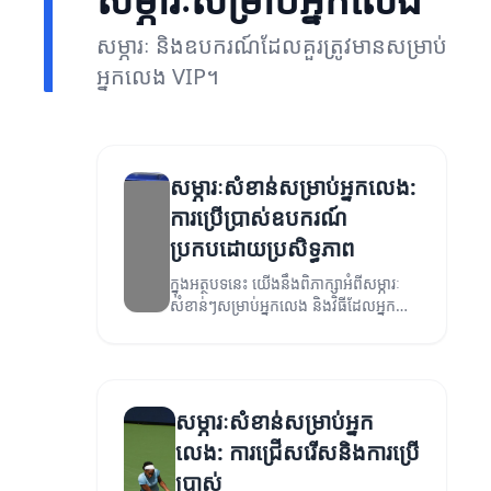
សម្ភារៈ និងឧបករណ៍ដែលគួរត្រូវមានសម្រាប់
អ្នកលេង VIP។
សម្ភារៈសំខាន់សម្រាប់អ្នកលេង:
ការប្រើប្រាស់ឧបករណ៍
ប្រកបដោយប្រសិទ្ធភាព
ក្នុងអត្ថបទនេះ យើងនឹងពិភាក្សាអំពីសម្ភារៈ
សំខាន់ៗសម្រាប់អ្នកលេង និងវិធីដែលអ្នក
អាចប្រើប្រាស់វាដើម្បីបង្កើនភាពពេញចិត្តក្នុង
ការលេង។
សម្ភារៈសំខាន់សម្រាប់អ្នក
លេង: ការជ្រើសរើសនិងការប្រើ
ប្រាស់