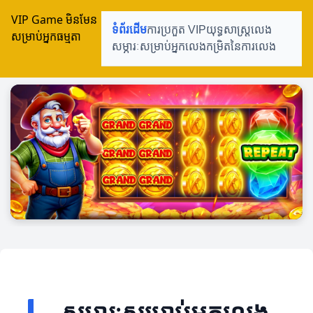
VIP Game មិនមែន
ទំព័រដើម
ការប្រកួត VIP
យុទ្ធសាស្ត្រលេង
សម្រាប់អ្នកធម្មតា
សម្ភារៈសម្រាប់អ្នកលេង
កម្រិតនៃការលេង
សម្ភារៈសម្រាប់អ្នកលេង