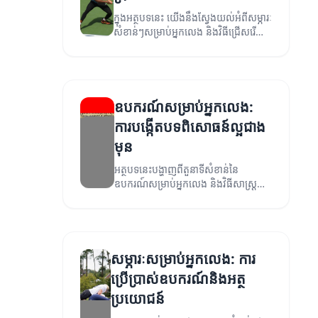
ក្នុងអត្ថបទនេះ យើងនឹងស្វែងយល់អំពីសម្ភារៈ
សំខាន់ៗសម្រាប់អ្នកលេង និងវិធីជ្រើសរើស
និងប្រើប្រាស់វាឱ្យមានប្រសិទ្ធភាព។
ឧបករណ៍សម្រាប់អ្នកលេង:
ការបង្កើតបទពិសោធន៍ល្អជាង
មុន
អត្ថបទនេះបង្ហាញពីតួនាទីសំខាន់នៃ
ឧបករណ៍សម្រាប់អ្នកលេង និងវិធីសាស្ត្រ
ដើម្បីកែលម្អបទពិសោធន៍ការលេងរបស់អ្នក។
សម្ភារៈសម្រាប់អ្នកលេង: ការ
ប្រើប្រាស់ឧបករណ៍និងអត្ថ
ប្រយោជន៍