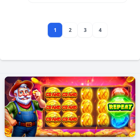
លេង។
1
2
3
4