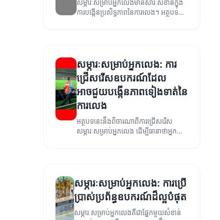
សម្ភារៈសម្រាប់អ្នកលេងមានសារៈសំខាន់ក្នុង
ការបង្កើនប្រសិទ្ធភាពនៃការលេង។ អត្ថបទនេះ
នឹងបង្ហាញពីប្រភេទសម្ភារៈដែលគួរត្រូវបាន
ប្រើ។
សម្ភារៈសម្រាប់អ្នកលេង: ការ
ជ្រើសរើសឧបករណ៍ដែល
អាចជួយបង្កើនភាពទៀងទាត់នៃ
ការលេង
អត្ថបទនេះនឹងពិចារណាពីការជ្រើសរើស
សម្ភារៈសម្រាប់អ្នកលេង ដើម្បីធានាថាអ្នក
លេងអាចទទួលបានបទពិសោធន៍ល្អបំផុត។
សម្ភារៈសម្រាប់អ្នកលេង: ការប្រើ
ប្រាស់ប្រព័ន្ធឧបករណ៍ដ៏ល្អបំផុត
សម្ភារៈសម្រាប់អ្នកលេងគឺជាផ្នែកមួយសំខាន់