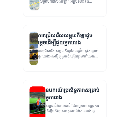
សម្រាប់ការលេងកីឡា។ អត្ថបទនេះនឹង
ពិចារណាអំពីការប្រើប្រាស់សម្ភារៈនិងឧបករណ៍
ដ៏ល្អបំផុតសម្រាប់អ្នកលេង។
ការជ្រើសរើសសម្ភារៈកីឡាដូច
ម្តេចដើម្បីជួយអ្នកលេង
ការជ្រើសរើសសម្ភារៈកីឡាដែលត្រឹមត្រូវសម្រាប់
អ្នកលេងអាចធ្វើឲ្យប្រសើរឡើងនូវបទពិសោធន៍
ការលេង។ សូមអានសំណួរ និងចំនុចសំខាន់ៗ
សម្រាប់ជ្រើសរើសសម្ភារៈដើម្បីលេងឲ្យមាន
ប្រសិទ្ធភាព។
ឧបករណ៍ប្រសិទ្ធភាពសម្រាប់
អ្នកលេង
សម្ភារៈនិងឧបករណ៍ដែលអ្នកលេងត្រូវការ
ដើម្បីអភិវឌ្ឍសមត្ថភាពនិងការលេងល្អ
ប្រសើរ។