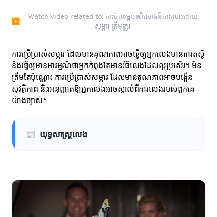
Watch Video related to: ការកែលម្អបទពិសោធន៍ការលេងដោយ
▶
សម្ភារៈត្រឹមត្រូវ
ការប្រើប្រាស់សម្ភារៈដែលមានគុណភាពអាចធ្វើឲ្យអ្នកលេងមានការតស៊ូ
និងធ្វើឲ្យមានអារម្មណ៍ថាអ្នកកំពុងតែមានវិធីលេងដែលល្អប្រសើរ។ មិន
ត្រឹមតែប៉ុណ្ណោះ ការប្រើប្រាស់សម្ភារៈដែលមានគុណភាពអាចបង្កើន
សុវត្ថិភាព និងអនុញ្ញាតឱ្យអ្នកលេងអាចស្គាល់ពីការលេងរបស់ពួកគេ
យ៉ាងច្បាស់។
📰
យុទ្ធសាស្ត្រលេង