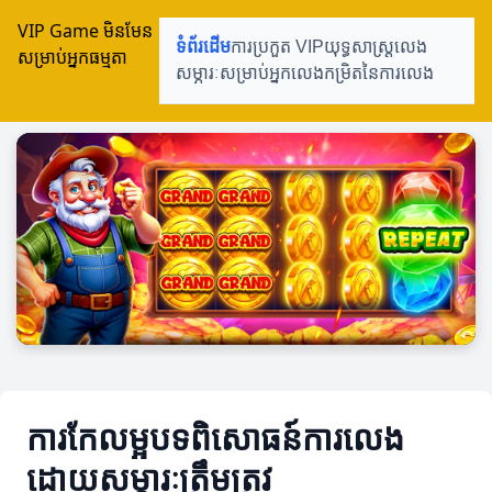
VIP Game មិនមែន
ទំព័រដើម
ការប្រកួត VIP
យុទ្ធសាស្ត្រលេង
សម្រាប់អ្នកធម្មតា
សម្ភារៈសម្រាប់អ្នកលេង
កម្រិតនៃការលេង
ការកែលម្អបទពិសោធន៍ការលេង
ដោយសម្ភារៈត្រឹមត្រូវ