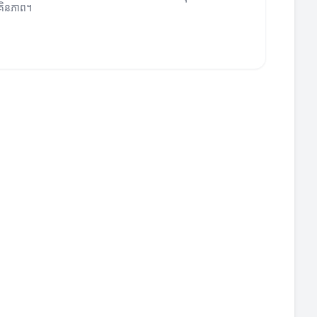
រិនភាព។