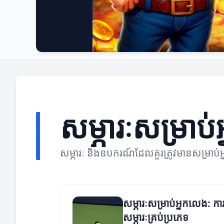
សម្ភារៈសម្រាប
សម្ភារៈ និងឧបករណ៍ដែលគួរត្រូវមានសម្រាប
សម្ភារៈសម្រាប់អ្នកលេង: ការ
សម្ភារៈគ្រប់ប្រភេទ