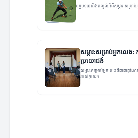
អត្ថបទនេះនឹងពន្យល់អំពីសម្ភារៈសម្រាប់អ
សម្ភារៈសម្រាប់អ្នកលេង: ក
ប្រយោជន៍
សម្ភារៈសម្រាប់អ្នកលេងគឺជាធាតុដែ
របស់កុមារ។