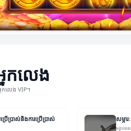
់អ្នកលេង
់អ្នកលេង VIP។
ប្រើប្រាស់និងការប្រើប្រាស់
សម្ភារ
អត្ថបទនេះន