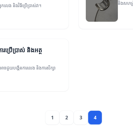
និងសហគ្
្នកលេង និងវិធីប្រើប្រាស់វា។
ារប្រើប្រាស់ និងអត្ថ
លអាចជួយបង្កើនការលេង និងការសិក្សា
1
2
3
4