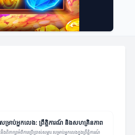
ៈសម្រាប់អ្នកលេង: ព្រឹត្តិការណ៍ និងសហគ្រិនភាព
ឹងពិភាក្សាអំពីការប្រើប្រាស់សម្ភារៈសម្រាប់អ្នកលេងក្នុងព្រឹត្តិការណ៍