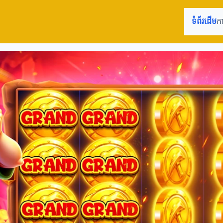
ទំព័រដើម
ក