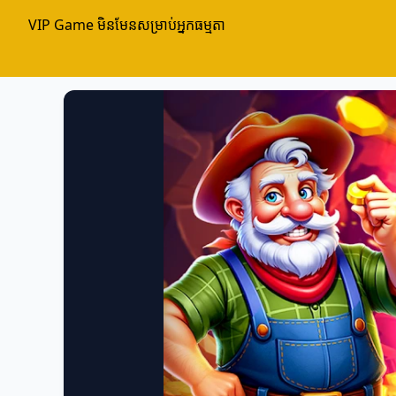
VIP Game មិនមែនសម្រាប់អ្នកធម្មតា