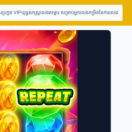
ារប្រកួត VIP
យុទ្ធសាស្ត្រលេង
សម្ភារៈសម្រាប់អ្នកលេង
កម្រិតនៃការលេង