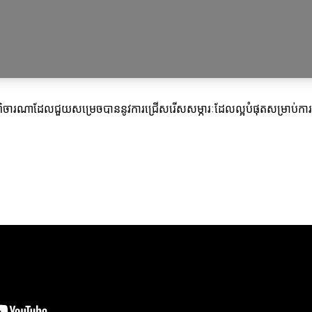
វការពិចារណាដែលជួយសម្រេចបាននូវការជ្រើសរើសសម្ភារៈដែលល្អបំផុតសម្រាប់ក