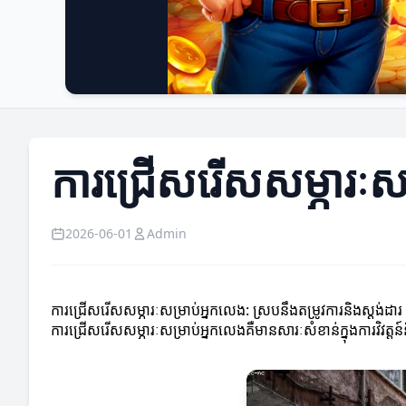
ការជ្រើសរើសសម្ភារៈសម
2026-06-01
Admin
ការជ្រើសរើសសម្ភារៈសម្រាប់អ្នកលេង: ស្របនឹងតម្រូវការនិងស្តង់ដារ
ការជ្រើសរើសសម្ភារៈសម្រាប់អ្នកលេងគឺមានសារៈសំខាន់ក្នុងការវិ