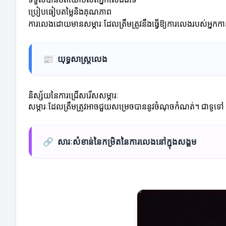
ប្រៀបធៀបតម្លៃនិងគុណភាព
ការលេងដោយមានសម្ភារៈដែលត្រឹមត្រូវនឹងធ្វើឱ្យការលេងរបស់អ្នកកា
📰
យុទ្ធសាស្ត្រលេង
និស្ស័យនៃការជ្រើសរើសសម្ភារៈ
សម្ភារៈដែលត្រឹមត្រូវអាចជួយសម្រេចបាននូវចំណុចកំណត់។ ជាទូទៅ 
🔗
សារៈសំខាន់នៃកម្រិតនៃការលេងនៅក្នុងសង្គម