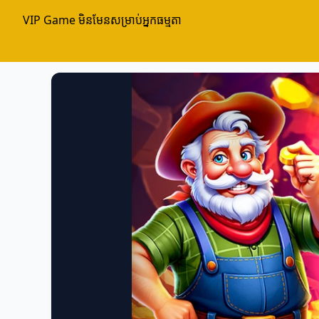
VIP Game មិនមែនសម្រាប់អ្នកធម្មតា