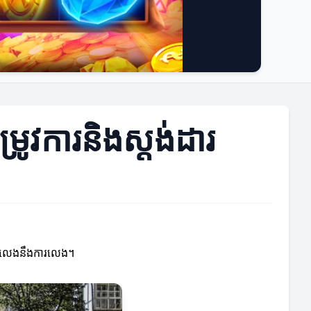
រូវការនិងស្តង់ដារ
្នកលេងនឹងការលេង។