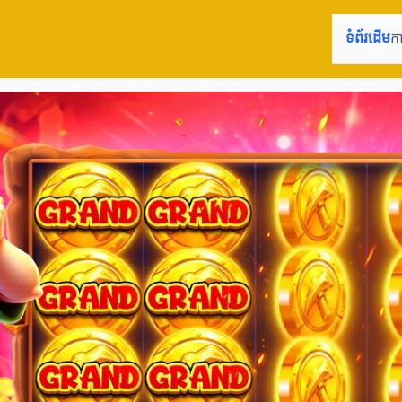
ទំព័រដើម
ក