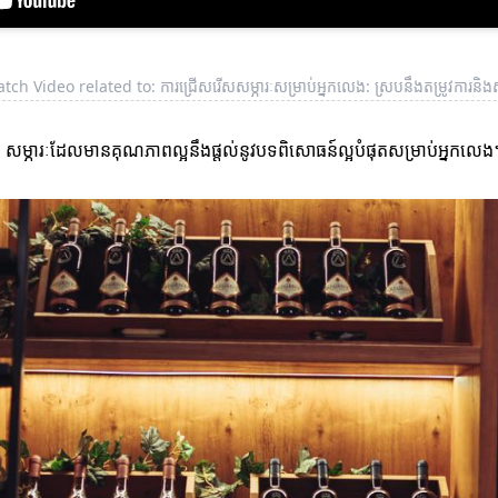
tch Video related to: ការជ្រើសរើសសម្ភារៈសម្រាប់អ្នកលេង: ស្របនឹងតម្រូវការនិងស្
។ សម្ភារៈដែលមានគុណភាពល្អនឹងផ្តល់នូវបទពិសោធន៍ល្អបំផុតសម្រាប់អ្នកលេង