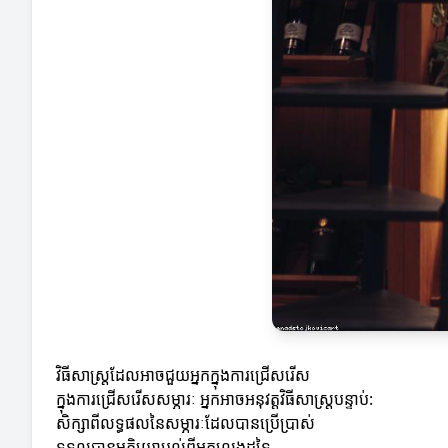
វិធីសាស្ត្រដែលអាចជួយអ្នកក្នុងការជ្រើសរើស
ក្នុងការជ្រើសរើសសម្ភារៈ អ្នកអាចអនុវត្តវិធីសាស្ត្របន្ទាប់:
សិក្សាពីលទ្ធផលនៃសម្ភារៈដែលបានប្រើប្រាស់
ទទួលបានមតិយោបល់ពីអ្នកលេងដទៃ