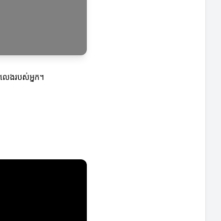
ារលេងរបស់អ្នក។