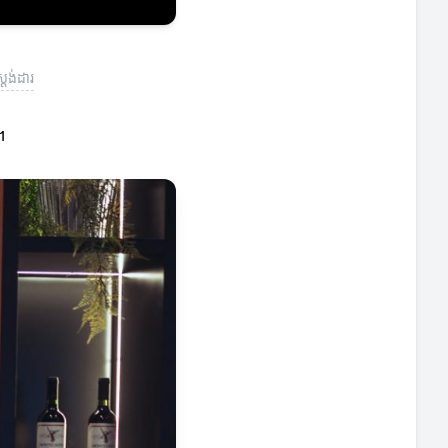
តង់ដារ
។