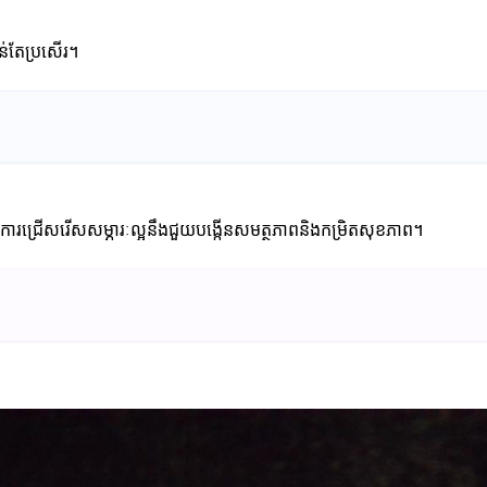
ន់តែប្រសើរ។
ការជ្រើសរើសសម្ភារៈល្អនឹងជួយបង្កើនសមត្ថភាពនិងកម្រិតសុខភាព។