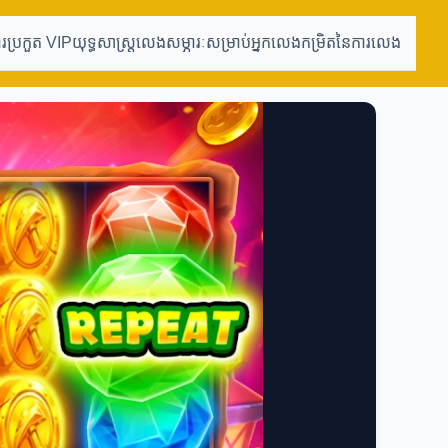
ារប្រកួត VIP
យុទ្ធសាស្ត្រលេង
សម្ភារៈសម្រាប់អ្នកលេង
កម្រិតនៃការលេង