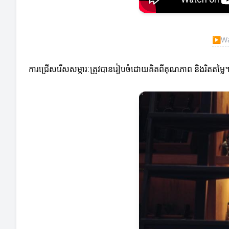
▶
Wa
ការជ្រើសរើសសម្ភារៈត្រូវបានរៀបចំដោយគិតពីគុណភាព និងរិតតម្លៃ