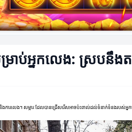
្រាប់អ្នកលេង: ស្របនឹងតម្
វត្តន៍និងការលេង។ សម្ភារៈដែលបានជ្រើសរើសអាចប៉ះពាល់ដល់ទំនាក់ទំនងរបស់អ