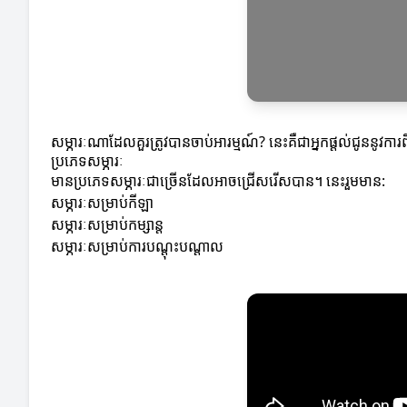
សម្ភារៈណាដែលគួរត្រូវបានចាប់អារម្មណ៍? នេះគឺជាអ្នកផ្តល់ជូននូ
ប្រភេទសម្ភារៈ
មានប្រភេទសម្ភារៈជាច្រើនដែលអាចជ្រើសរើសបាន។ នេះរួមមាន:
សម្ភារៈសម្រាប់កីឡា
សម្ភារៈសម្រាប់កម្សាន្ត
សម្ភារៈសម្រាប់ការបណ្តុះបណ្តាល