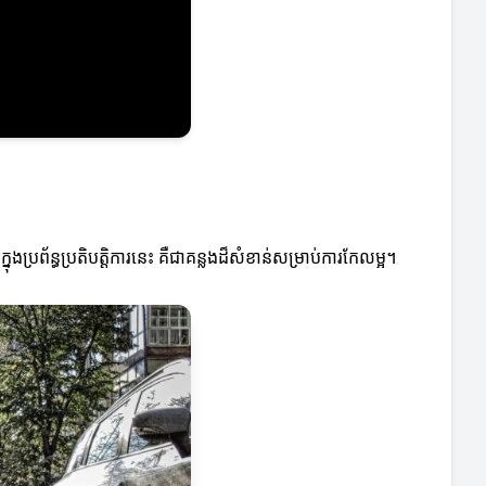
ព័ន្ធប្រតិបត្តិការនេះ គឺជាគន្លងដ៏សំខាន់សម្រាប់ការកែលម្អ។