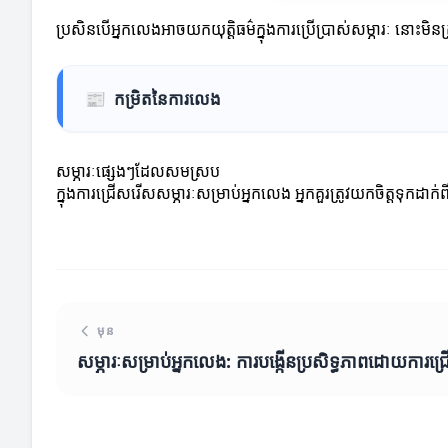
ប្រសិនបើអ្នកលេងអាចយកយុត្តិធម៌ក្នុងការប្រើប្រាស់សម្ភារៈ នោះម
📰
កម្រិតនៃការលេង
សម្ភារៈផ្សេងៗដែលសមស្រប
ក្នុងការជ្រើសរើសសម្ភារៈសម្រាប់អ្នកលេង អ្នកគួរត្រូវយកចិត្តទុកដា
មុន
សម្ភារៈសម្រាប់អ្នកលេង: ការបង្កើនប្រសិទ្ធភាពដោយការជ្