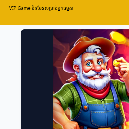
VIP Game មិនមែនសម្រាប់អ្នកធម្មតា