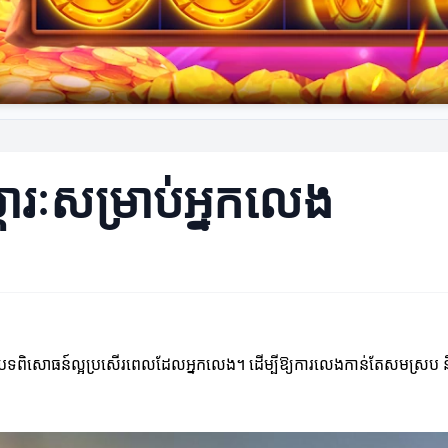
្ភារៈសម្រាប់អ្នកលេង
ាងបទពិសោធន៍ល្អប្រសើរពេលដែលអ្នកលេង។ ដើម្បីឱ្យការលេងកាន់តែសមស្រប និងម