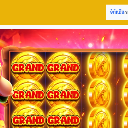
ទំព័រដើម
ក