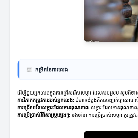
📰
កម្រិតនៃការលេង
ដើម្បីជួយអ្នកលេងក្នុងការជ្រើសរើសសម្ភារៈដែលសមស្រប សូមពិចារ
ការវិភាគតម្រូវការរបស់អ្នកលេង:
ជំហានដំបូងគឺការបញ្ជាក់ច្បាស់លាស
ការជ្រើសរើសសម្ភារៈដែលមានគុណភាព:
សម្ភារៈដែលមានគុណភាពខ្
ការប្រើប្រាស់វិធីសាស្ត្រផ្សេងៗ:
ចងចាំថា ការប្រើប្រាស់សម្ភារៈគួរត