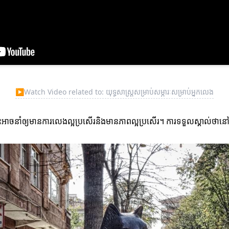
▶
Watch Video related to: យុទ្ធសាស្ត្រសម្រាប់សម្ភារៈសម្រាប់អ្នកលេង
នាំឲ្យមានការលេងល្អប្រសើរនិងមានភាពល្អប្រសើរ។ ការទទួលស្គាល់ថានៅក្នុងប្រ