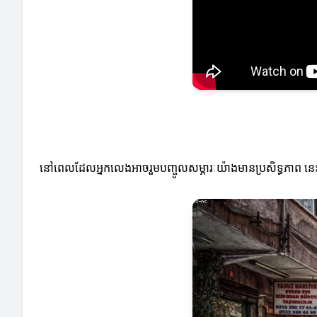
នៅពេលដែលអ្នកលេងអាចរួមបញ្ចូលសម្ភារៈយ៉ាងមានប្រសិទ្ធភាព នេះអាច