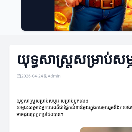
យុទ្ធសាស្ត្រសម្រាប់សម
2026-04-24
Admin
យុទ្ធសាស្ត្រសម្រាប់សម្ភារៈសម្រាប់អ្នកលេង
សម្ភារៈសម្រាប់អ្នកលេងគឺជាផ្នែកសំខាន់មួយក្នុងការចូលរួមនិងកស
អាចជួយប្រកួតប្រជែងបាន។