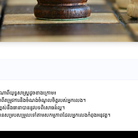
ណាពីយុទ្ធសាស្ត្រដូចខាងក្រោម៖
់ពីតម្រូវការនិងចំណង់ចំណូលចិត្តរបស់អ្នកលេង។
ពស់នឹងធានាបាននូវបទពិសោធន៍ល្អ។
្រូវបានសម្របសម្រួលទៅតាមសកម្មភាពដែលអ្នកលេងកំពុងអនុវត្ត។