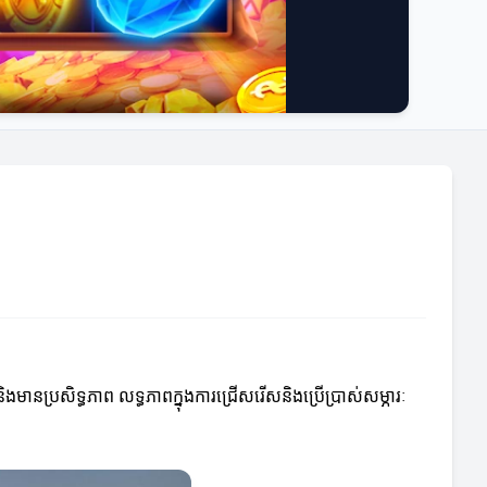
ានប្រសិទ្ធភាព លទ្ធភាពក្នុងការជ្រើសរើសនិងប្រើប្រាស់សម្ភារៈ