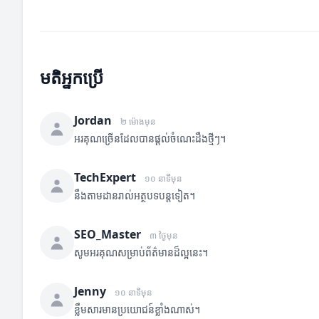
មតិអ្នកប្រើ
Jordan
២ ម៉ោងមុន
អរគុណច្រើនដែលបានផ្តល់ចំណេះដឹងថ្មីៗ។
TechExpert
១០ នាទីមុន
នឹងតាមដានរាល់អត្ថបទបន្តទៀត។
SEO_Master
៣ ថ្ងៃមុន
សូមអរគុណសម្រាប់ព័ត៌មានដ៏ល្អនេះ។
Jenny
១០ នាទីមុន
ខ្លឹមសារមានប្រយោជន៍ខ្លាំងណាស់។