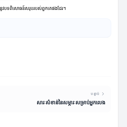
ើរឡើងនូវបទពិសោធន៍សរុបរបស់ពួកគេផងដែរ។
បន្ទាប់
សារៈសំខាន់នៃសម្ភារៈសម្រាប់អ្នកលេង