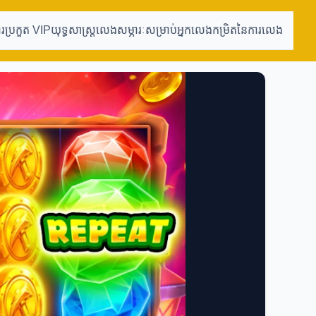
ារប្រកួត VIP
យុទ្ធសាស្ត្រលេង
សម្ភារៈសម្រាប់អ្នកលេង
កម្រិតនៃការលេង