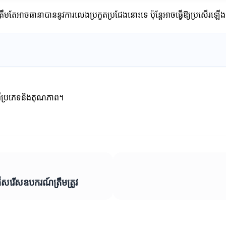
ិនត្រឹមតែអាចធានាបាននូវការលេងប្រកួតប្រជែងនោះទេ ប៉ុន្តែអាចធ្វើឱ្យប្រស
ក់ពីប្រភេទនិងគុណភាព។
រើសរើសឧបករណ៍ត្រឹមត្រូវ