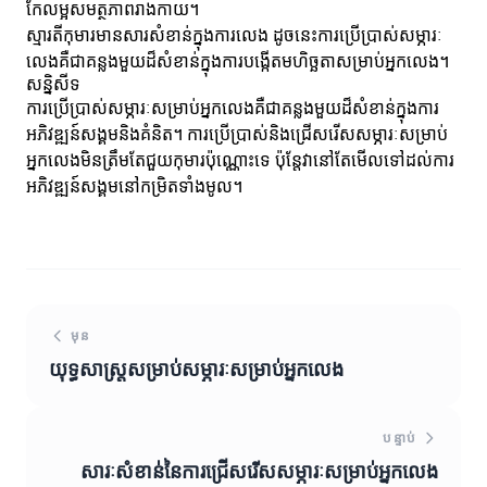
កែលម្អសមត្ថភាពរាងកាយ។
ស្មារតីកុមារមានសារសំខាន់ក្នុងការលេង ដូចនេះការប្រើប្រាស់សម្ភារៈ
លេងគឺជាគន្លងមួយដ៏សំខាន់ក្នុងការបង្កើតមហិច្ឆតាសម្រាប់អ្នកលេង។
សន្និសីទ
ការប្រើប្រាស់សម្ភារៈសម្រាប់អ្នកលេងគឺជាគន្លងមួយដ៏សំខាន់ក្នុងការ
អភិវឌ្ឍន៍សង្គមនិងគំនិត។ ការប្រើប្រាស់និងជ្រើសរើសសម្ភារៈសម្រាប់
អ្នកលេងមិនត្រឹមតែជួយកុមារប៉ុណ្ណោះទេ ប៉ុន្តែវានៅតែមើលទៅដល់ការ
អភិវឌ្ឍន៍សង្គមនៅកម្រិតទាំងមូល។
មុន
យុទ្ធសាស្ត្រសម្រាប់សម្ភារៈសម្រាប់អ្នកលេង
បន្ទាប់
សារៈសំខាន់នៃការជ្រើសរើសសម្ភារៈសម្រាប់អ្នកលេង