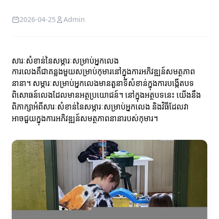
2026-04-25
Admin
សារៈសំខាន់នៃសម្ភារៈសម្រាប់អ្នកលេង
ការលេងគឺជាគន្លងមួយសម្រាប់កុមារនៅក្នុងការអភិវឌ្ឍន៍សមត្ថភាព
នានា។ សម្ភារៈសម្រាប់អ្នកលេងមានតួនាទីសំខាន់ក្នុងការបង្កើតបទ
ពិសោធន៍លេងដែលមានអត្ថប្រយោជន៍។ នៅក្នុងអត្ថបទនេះ យើងនឹង
ពិភាក្សាអំពីសារៈសំខាន់នៃសម្ភារៈសម្រាប់អ្នកលេង និងវិធីដែលវា
អាចជួយក្នុងការអភិវឌ្ឍន៍សមត្ថភាពនានារបស់កុមារ។