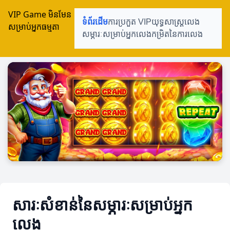
VIP Game មិនមែន
ទំព័រដើម
ការប្រកួត VIP
យុទ្ធសាស្ត្រលេង
សម្រាប់អ្នកធម្មតា
សម្ភារៈសម្រាប់អ្នកលេង
កម្រិតនៃការលេង
សារៈសំខាន់នៃសម្ភារៈសម្រាប់អ្នក
លេង