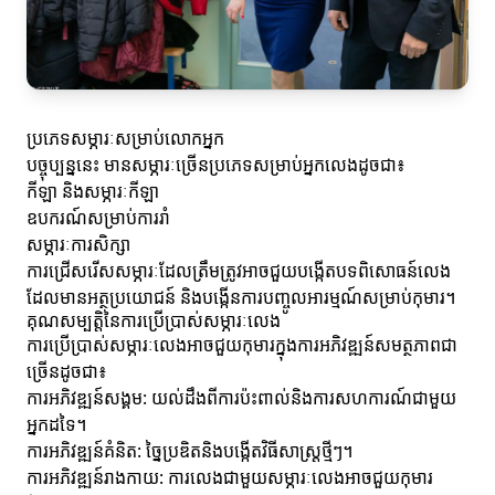
ប្រភេទសម្ភារៈសម្រាប់លោកអ្នក
បច្ចុប្បន្ននេះ មានសម្ភារៈច្រើនប្រភេទសម្រាប់អ្នកលេងដូចជា៖
កីឡា និងសម្ភារៈកីឡា
ឧបករណ៍សម្រាប់ការរាំ
សម្ភារៈការសិក្សា
ការជ្រើសរើសសម្ភារៈដែលត្រឹមត្រូវអាចជួយបង្កើតបទពិសោធន៍លេង
ដែលមានអត្ថប្រយោជន៍ និងបង្កើនការបញ្ចូលអារម្មណ៍សម្រាប់កុមារ។
គុណសម្បត្តិនៃការប្រើប្រាស់សម្ភារៈលេង
ការប្រើប្រាស់សម្ភារៈលេងអាចជួយកុមារក្នុងការអភិវឌ្ឍន៍សមត្ថភាពជា
ច្រើនដូចជា៖
ការអភិវឌ្ឍន៍សង្គម: យល់ដឹងពីការប៉ះពាល់និងការសហការណ៍ជាមួយ
អ្នកដទៃ។
ការអភិវឌ្ឍន៍គំនិត: ច្នៃប្រឌិតនិងបង្កើតវិធីសាស្ត្រថ្មីៗ។
ការអភិវឌ្ឍន៍រាងកាយ: ការលេងជាមួយសម្ភារៈលេងអាចជួយកុមារ