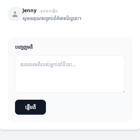
Jenny
មុននេះបន្តិច
សូមអរគុណសម្រាប់ព័ត៌មានដ៏ល្អនេះ។
បញ្ចេញមតិ
ផ្ញើមតិ