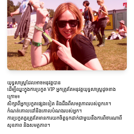
យុទ្ធសាស្ត្រដែលអាចអនុវត្តបាន
ដើម្បីឈ្នះក្នុងការប្រកួត VIP អ្នកត្រូវតែអនុវត្តយុទ្ធសាស្ត្រដូចខាង
ក្រោម៖
សិក្សាពីអ្នកប្រកួតផ្សេងទៀត និងដឹងពីសមត្ថភាពរបស់ពួកគេ។
កំណត់គោលដៅនិងគោលបំណងរបស់អ្នក។
ការប្រកួតគួរត្រូវតែមានការយកចិត្តទុកដាក់ជាមួយនឹងការពិចារណាពី
សុខភាព និងសមត្ថភាព។