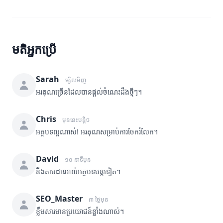
មតិអ្នកប្រើ
Sarah
ម្សិលមិញ
អរគុណច្រើនដែលបានផ្តល់ចំណេះដឹងថ្មីៗ។
Chris
មុននេះបន្តិច
អត្ថបទល្អណាស់! អរគុណសម្រាប់ការចែករំលែក។
David
១០ នាទីមុន
នឹងតាមដានរាល់អត្ថបទបន្តទៀត។
SEO_Master
៣ ថ្ងៃមុន
ខ្លឹមសារមានប្រយោជន៍ខ្លាំងណាស់។