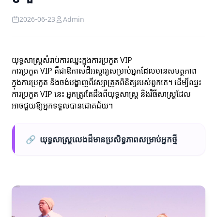
2026-06-23
Admin
យុទ្ធសាស្ត្រសំរាប់ការឈ្នះក្នុងការប្រកួត VIP
ការប្រកួត VIP គឺជាឱកាសដ៏អស្ចារ្យសម្រាប់អ្នកដែលមានសមត្ថភាព
ក្នុងការប្រកួត និងចង់បង្ហាញពីវស្សាត្រួតពិនិត្យរបស់ពួកគេ។ ដើម្បីឈ្នះ
ការប្រកួត VIP នេះ អ្នកត្រូវតែដឹងពីយុទ្ធសាស្ត្រ និងវិធីសាស្ត្រដែល
អាចជួយឱ្យអ្នកទទួលបានជោគជ័យ។
🔗
យុទ្ធសាស្ត្រលេងដ៏មានប្រសិទ្ធភាពសម្រាប់អ្នកថ្មី