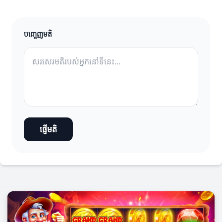
បញ្ចេញមតិ
ផ្ញើមតិ