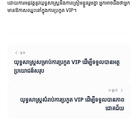
ដោយការអនុវត្តនូវយុទ្ធសាស្ត្រនិងការត្រៀមខ្លួនរួមគ្នា អ្នកអាចដឹងថាអ្នក
មានឱកាសឈ្នះនៅក្នុងការប្រកួត VIP។
មុន
យុទ្ធសាស្ត្រសម្រាប់ការប្រកួត VIP ដើម្បីទទួលបានអត្ថ
ប្រយោជន៍សរុប
បន្ទាប់
យុទ្ធសាស្ត្រសំរាប់ការប្រកួត VIP ដើម្បីទទួលបានភាព
ជោគជ័យ