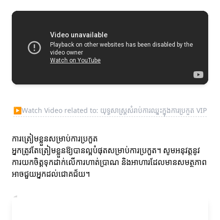
▶
Watch Video related to: យុទ្ធសាស្ត្រសំរាប់ការឈ្នះក្នុងការប្រកួត VIP
ការត្រៀមខ្លួនសម្រាប់ការប្រកួត
អ្នកត្រូវតែត្រៀមខ្លួនឱ្យបានល្អបំផុតសម្រាប់ការប្រកួត។ សូមអនុវត្តនូវ
ការយកចិត្តទុកដាក់លើការហាត់ប្រាណ និងអាហារដែលមានសមត្ថភាព
អាចជួយអ្នកដល់ជោគជ័យ។