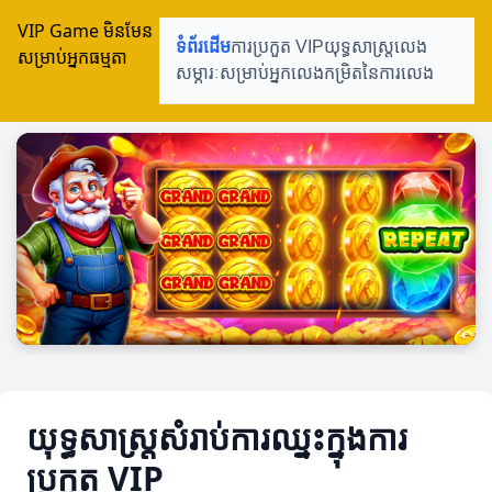
VIP Game មិនមែន
ទំព័រដើម
ការប្រកួត VIP
យុទ្ធសាស្ត្រលេង
សម្រាប់អ្នកធម្មតា
សម្ភារៈសម្រាប់អ្នកលេង
កម្រិតនៃការលេង
យុទ្ធសាស្ត្រសំរាប់ការឈ្នះក្នុងការ
ប្រកួត VIP