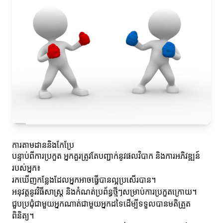
ការតាមដាននិងកែប្រែ
បន្ទាប់ពីការប្រកួត អ្នកគួរត្រូវតែបញ្ជាក់នូវផលវិបាក និងការអភិវឌ្ឍន៍
របស់អ្នក៖
រកឃើញកន្លែងដែលអ្នកអាចធ្វើបានល្អប្រសើរបាន។
អនុវត្តនូវវិធីសាស្ត្រ និងកំណត់ប្រព័ន្ធថ្មីៗសម្រាប់ការប្រកួតក្រោយ។
ជួបប្រជុំជាមួយអ្នកណាត់ជាមួយអ្នកដទៃដើម្បីទទួលបានមតិត្រួត
ពិនិត្យ។