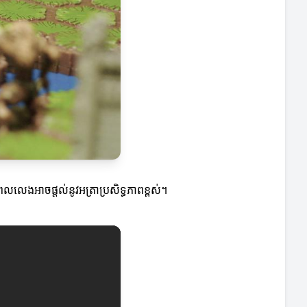
់ពេលលេងអាចផ្តល់នូវអត្រាប្រសិទ្ធភាពខ្ពស់។