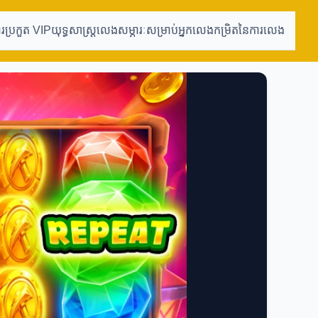
ារប្រកួត VIP
យុទ្ធសាស្ត្រលេង
សម្ភារៈសម្រាប់អ្នកលេង
កម្រិតនៃការលេង