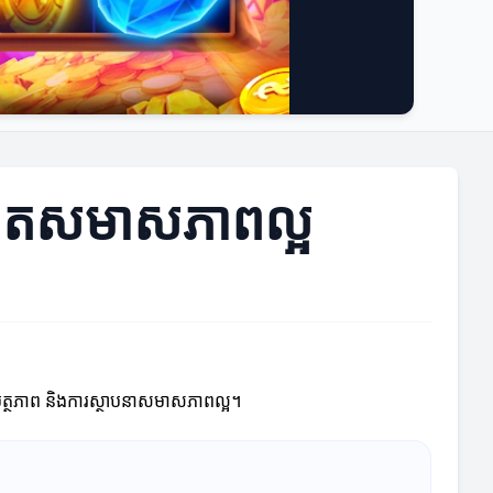
ង្កើតសមាសភាពល្អ
សមត្ថភាព និងការស្ថាបនាសមាសភាពល្អ។