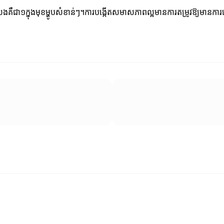
្រលេងគឺជា១ក្នុងមុខម្ហូបសំខាន់ៗ។ការបង្កើតសមាសភាពល្អមានការតម្រូវឱ្យមានក