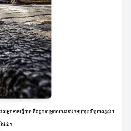
ែលអ្នកអាចធ្វើបាន នឹងជួយឲ្យអ្នកឈានទៅរកអត្រាប្រសិទ្ធភាពខ្ពស់។
ឡើងដែរ។