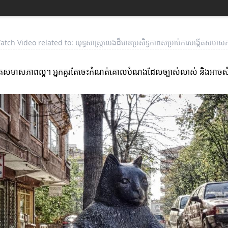
atch Video related to: យុទ្ធសាស្ត្រលេងដ៏មានប្រសិទ្ធភាពសម្រាប់ការបង្កើតសមាសភ
ង្កើតសមាសភាពល្អ។ អ្នកគួរតែចេះកំណត់គោលបំណងដែលច្បាស់លាស់ និងអាច