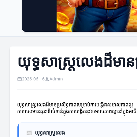
យុទ្ធសាស្ត្រលេងដ៏មា
2026-06-16
Admin
យុទ្ធសាស្ត្រលេងដ៏មានប្រសិទ្ធភាពសម្រាប់ការបង្កើតសមាសភាពល្អ
ការលេងមានតួនាទីសំខាន់ក្នុងការបង្កើតនូវសមាសភាពល្អនៅក្នុងអាជ
📰
យុទ្ធសាស្ត្រលេង