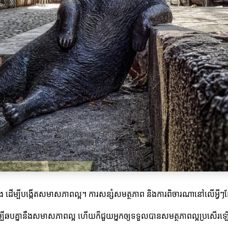
ណង ដើម្បីបង្កើតសមាសភាពល្អ។ ការសន្សំសមត្ថភាព និងការពិចារណានៅលើអ្វីៗដ
ាស្ត្រដើម្បីឆបគ្នានឹងសមាសភាពល្អ ហើយក៏ជួយអ្នកឲ្យទទួលបានសមត្ថភាពល្អប្រសើរ