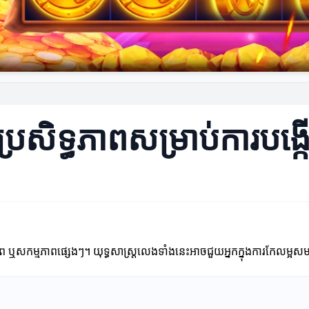
នប្រសិទ្ធភាពសម្រាប់ការប
ីព ឬសកម្មភាពផ្សេងៗ។ យុទ្ធសាស្ត្រលេងទាំងនេះអាចជួយអ្នកក្នុងការកែលម្អ