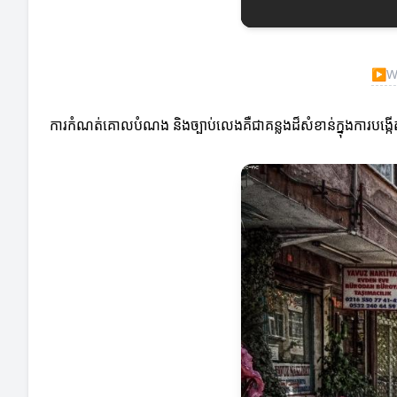
▶
W
ការកំណត់គោលបំណង និងច្បាប់លេងគឺជាគន្លងដ៏សំខាន់ក្នុងការប