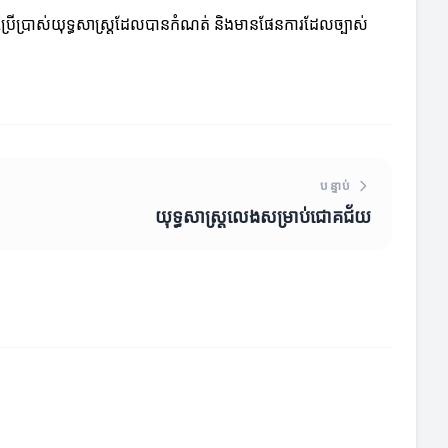
ារប្រើប្រាស់យុទ្ធសាស្ត្រដែលបានកំណត់ និងមានផែនការដែលច្បាស់
បន្ទាប់
យុទ្ធសាស្ត្រលេងសម្រាប់ជោគជ័យ