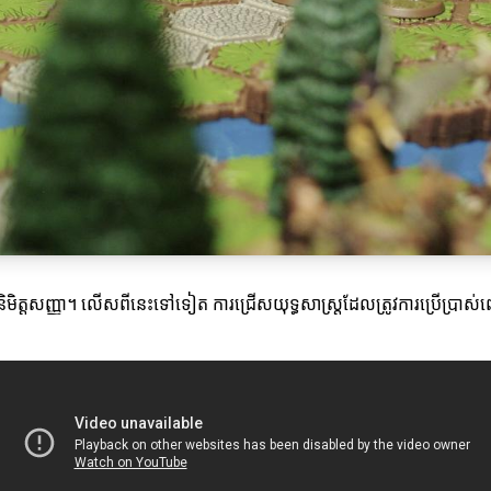
ការនិមិត្តសញ្ញា។ លើសពីនេះទៅទៀត ការជ្រើសយុទ្ធសាស្ត្រ​ដែលត្រូវការប្រើប្រាស