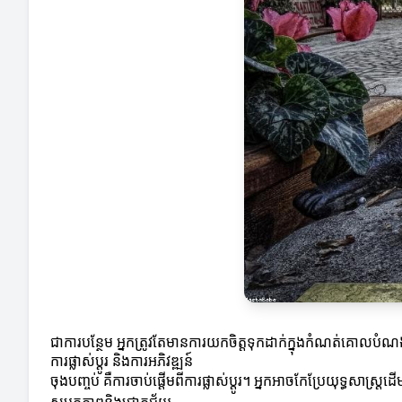
ជាការបន្ថែម អ្នកត្រូវតែមានការយកចិត្តទុកដាក់ក្នុងកំណត់គោលបំ
ការផ្លាស់ប្តូរ និងការអភិវឌ្ឍន៍
ចុងបញ្ចប់ គឺការចាប់ផ្តើមពីការផ្លាស់ប្តូរ។ អ្នកអាចកែប្រែយុទ្ធស