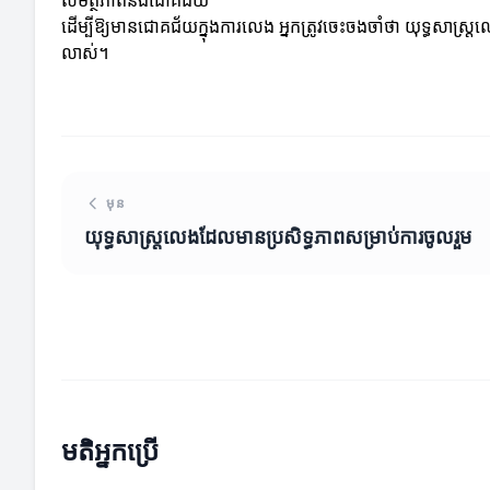
សមត្ថភាពនិងជោគជ័យ
ដើម្បីឱ្យមានជោគជ័យក្នុងការលេង អ្នកត្រូវចេះចងចាំថា យុទ្ធសាស្ត
លាស់។
មុន
យុទ្ធសាស្ត្រលេងដែលមានប្រសិទ្ធភាពសម្រាប់ការចូលរួម
មតិអ្នកប្រើ