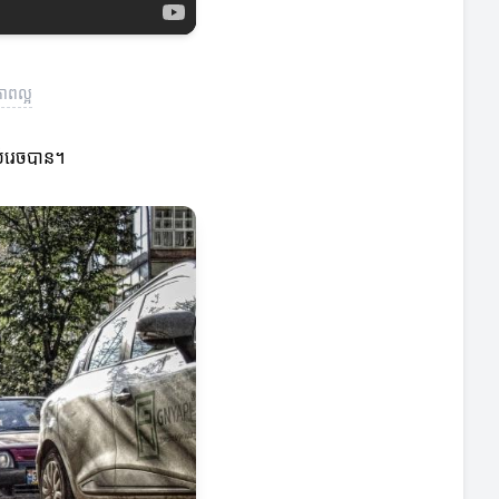
ាពល្អ
សំរេចបាន។