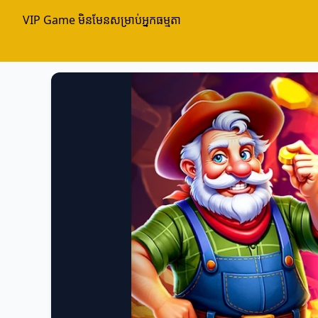
VIP Game មិនមែនសម្រាប់អ្នកធម្មតា