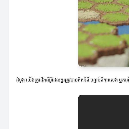
ដំបូង យើងត្រូវដឹងពីអ្វីដែលគួរត្រូវបានគិតអំពី បន្ទាប់ពីការលេង ឬ