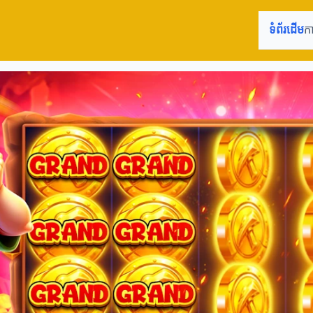
ទំព័រដើម
ក