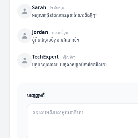
Sarah
២ ម៉ោងមុន
អរគុណច្រើនដែលបានផ្តល់ចំណេះដឹងថ្មីៗ។
Jordan
១០ នាទីមុន
ខ្ញុំពិតជាចូលចិត្តអានវាណាស់។
TechExpert
ម្សិលមិញ
អត្ថបទល្អណាស់! អរគុណសម្រាប់ការចែករំលែក។
បញ្ចេញមតិ