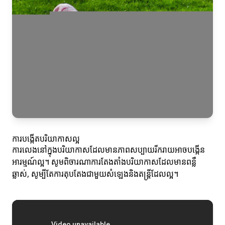
ការបង្កើតបរិយាកាសល្អ
ការលេងនៅក្នុងបរិយាកាសដែលមានភាពសប្បាយរីករាយអាចបង្កើន
អារម្មណ៍ល្អ។ សូមពិចារណាការតែងតាំងបរិយាកាសដែលមានពន្លឺ
ឆ្លាស់, សូម្បីតែការតុបតែងជាមួយសំឡេងនិងតន្រ្តីដែលល្អ។