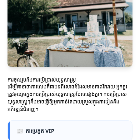
ការចូលរួមនិងការប្រើប្រាស់យុទ្ធសាស្ត្រ
ដើម្បីធានាថាការលេងគឺជាបទពិសោធន៍ដែលមានភាពរីករាយ អ្នកគួរ
ត្រូវចូលរួមក្នុងការប្រើប្រាស់យុទ្ធសាស្ត្រដែលផ្សេងគ្នា។ ការប្រើប្រាស់
យុទ្ធសាស្ត្រៗនឹងអាចធ្វើឱ្យអ្នកកាន់តែងាយស្រួលក្នុងការរៀននិង
អភិវឌ្ឍន៍ជំនាញ។
📰
ការប្រកួត VIP