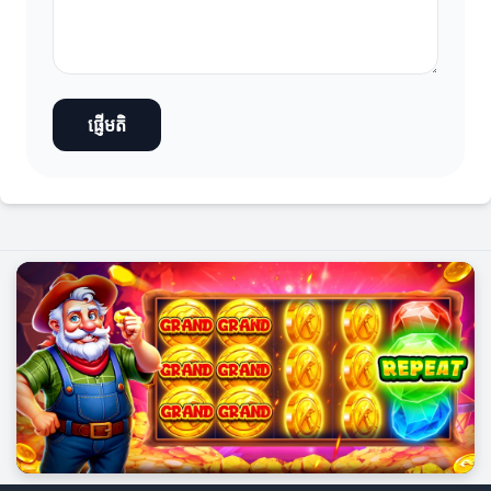
ផ្ញើមតិ