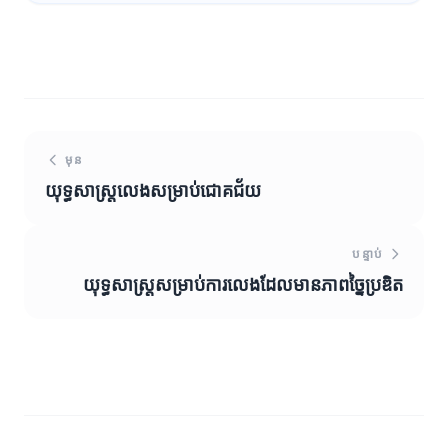
មុន
យុទ្ធសាស្ត្រលេងសម្រាប់ជោគជ័យ
បន្ទាប់
យុទ្ធសាស្ត្រសម្រាប់ការលេងដែលមានភាពច្នៃប្រឌិត