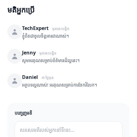
មតិអ្នកប្រើ
TechExpert
មុននេះបន្តិច
ខ្ញុំពិតជាចូលចិត្តអានវាណាស់។
Jenny
មុននេះបន្តិច
សូមអរគុណសម្រាប់ព័ត៌មានដ៏ល្អនេះ។
Daniel
៣ ថ្ងៃមុន
អត្ថបទល្អណាស់! អរគុណសម្រាប់ការចែករំលែក។
បញ្ចេញមតិ