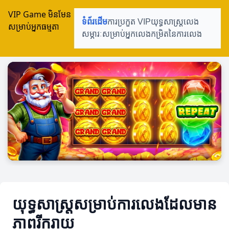
VIP Game មិនមែន
ទំព័រដើម
ការប្រកួត VIP
យុទ្ធសាស្ត្រលេង
សម្រាប់អ្នកធម្មតា
សម្ភារៈសម្រាប់អ្នកលេង
កម្រិតនៃការលេង
យុទ្ធសាស្ត្រសម្រាប់ការលេងដែលមាន
ភាពរីករាយ