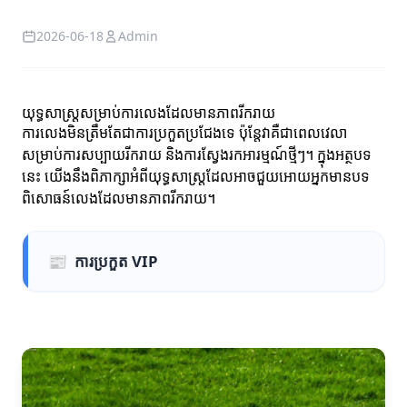
2026-06-18
Admin
យុទ្ធសាស្ត្រសម្រាប់ការលេងដែលមានភាពរីករាយ
ការលេងមិនត្រឹមតែជាការប្រកួតប្រជែងទេ ប៉ុន្តែវាគឺជាពេលវេលា
សម្រាប់ការសប្បាយរីករាយ និងការស្វែងរកអារម្មណ៍ថ្មីៗ។ ក្នុងអត្ថបទ
នេះ យើងនឹងពិភាក្សាអំពីយុទ្ធសាស្ត្រដែលអាចជួយអោយអ្នកមានបទ
ពិសោធន៍លេងដែលមានភាពរីករាយ។
📰
ការប្រកួត VIP