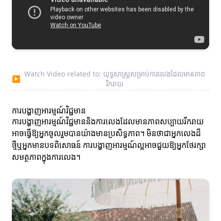
Watch Video related to: យុទ្ធសាស្ត្រសម្រាប់ការលេងដែលមានភាព
▶
រីករាយ
ការបង្ហាញអារម្មណ៍វិជ្ជមាន
ការបង្ហាញអារម្មណ៍វិជ្ជមាននិងការលេងដែលមានភាពសប្បាយរីករាយ
អាចធ្វើឱ្យអ្នកចូលរួមបានយ៉ាងមានប្រសិទ្ធភាព។ មិនថាជាអ្នកលេងដ៏
ថ្មីឬអ្នកមានបទពិសោធន៍ ការបង្ហាញអារម្មណ៍ល្អអាចជួយឱ្យអ្នកថែរក្សា
សមត្ថភាពក្នុងការលេង។