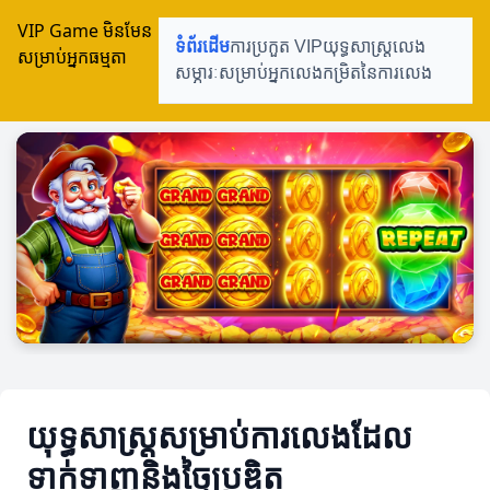
VIP Game មិនមែន
ទំព័រដើម
ការប្រកួត VIP
យុទ្ធសាស្ត្រលេង
សម្រាប់អ្នកធម្មតា
សម្ភារៈសម្រាប់អ្នកលេង
កម្រិតនៃការលេង
យុទ្ធសាស្ត្រសម្រាប់ការលេងដែល
ទាក់ទាញនិងច្នៃប្រឌិត