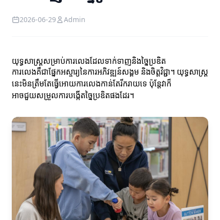
2026-06-29
Admin
យុទ្ធសាស្ត្រសម្រាប់ការលេងដែលទាក់ទាញនិងច្នៃប្រឌិត
ការលេងគឺជាផ្នែកអស្ចារ្យនៃការអភិវឌ្ឍន៍សង្គម និងចិត្តវិជ្ជា។ យុទ្ធសាស្ត្រ
នេះមិនត្រឹមតែធ្វើអោយការលេងកាន់តែរីករាយទេ ប៉ុន្តែវាក៏
អាចជួយសម្រួលការបង្កើតច្នៃប្រឌិតផងដែរ។