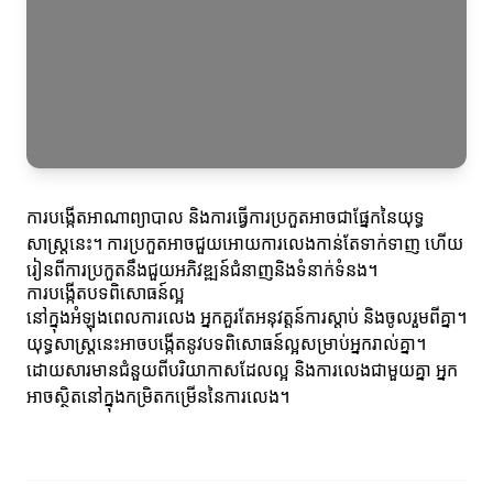
ការបង្កើតអាណាព្យាបាល និងការធ្វើការប្រកួតអាចជាផ្នែកនៃយុទ្ធ
សាស្ត្រនេះ។ ការប្រកួតអាចជួយអោយការលេងកាន់តែទាក់ទាញ ហើយ
រៀនពីការប្រកួតនឹងជួយអភិវឌ្ឍន៍ជំនាញនិងទំនាក់ទំនង។
ការបង្កើតបទពិសោធន៍ល្អ
នៅក្នុងអំឡុងពេលការលេង អ្នកគួរតែអនុវត្តន៍ការស្តាប់ និងចូលរួមពីគ្នា។
យុទ្ធសាស្ត្រនេះអាចបង្កើតនូវបទពិសោធន៍ល្អសម្រាប់អ្នករាល់គ្នា។
ដោយសារមានជំនួយពីបរិយាកាសដែលល្អ និងការលេងជាមួយគ្នា អ្នក
អាចស្ថិតនៅក្នុងកម្រិតកម្រើននៃការលេង។