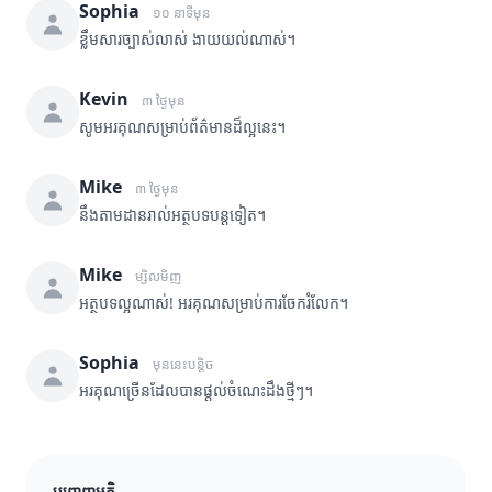
Sophia
១០ នាទីមុន
ខ្លឹមសារច្បាស់លាស់ ងាយយល់ណាស់។
Kevin
៣ ថ្ងៃមុន
សូមអរគុណសម្រាប់ព័ត៌មានដ៏ល្អនេះ។
Mike
៣ ថ្ងៃមុន
នឹងតាមដានរាល់អត្ថបទបន្តទៀត។
Mike
ម្សិលមិញ
អត្ថបទល្អណាស់! អរគុណសម្រាប់ការចែករំលែក។
Sophia
មុននេះបន្តិច
អរគុណច្រើនដែលបានផ្តល់ចំណេះដឹងថ្មីៗ។
បញ្ចេញមតិ