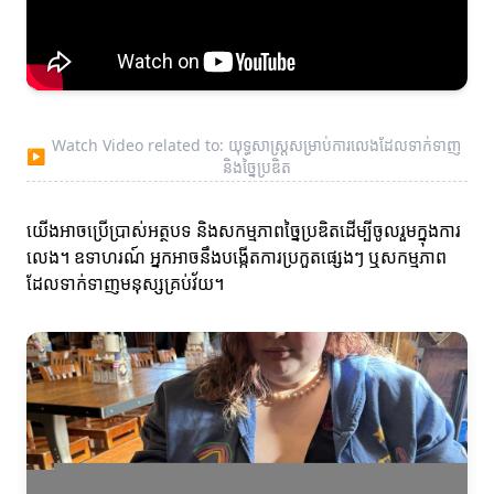
Watch Video related to: យុទ្ធសាស្ត្រសម្រាប់ការលេងដែលទាក់ទាញ
▶
និងច្នៃប្រឌិត
យើងអាចប្រើប្រាស់អត្ថបទ និងសកម្មភាពច្នៃប្រឌិតដើម្បីចូលរួមក្នុងការ
លេង។ ឧទាហរណ៍ អ្នកអាចនឹងបង្កើតការប្រកួតផ្សេងៗ ឬសកម្មភាព
ដែលទាក់ទាញមនុស្សគ្រប់វ័យ។