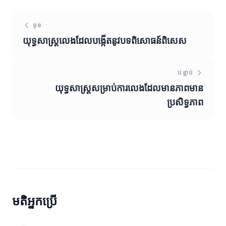
មុន
យុទ្ធសាស្ត្រលេងដែលបង្កើតនូវបទពិសោធន៍ពិសេស
បន្ទាប់
យុទ្ធសាស្ត្រសម្រាប់ការលេងដែលមានភាពមាន
ប្រសិទ្ធភាព
មតិអ្នកប្រើ