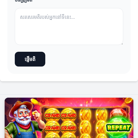
ផ្ញើមតិ