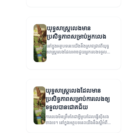
ប្រសិទ្ធភាព
យុទ្ធសាស្ត្រលេងមាន
ប្រសិទ្ធភាពសម្រាប់អ្នកលេង
នៅក្នុងអត្ថបទនេះយើងនឹងស្រាវជ្រាវពីយុទ្ធ
សាស្ត្រលេងដែលអាចជួយអ្នកលេងទទួលបាន
ជោគជ័យ និងបង្កើនបទពិសោធន៍ឲ្យប្រសើរ។
យុទ្ធសាស្ត្រលេងដែលមាន
ប្រសិទ្ធភាពសម្រាប់ការលេងឲ្យ
ទទួលបានជោគជ័យ
ការលេងមិនត្រឹមតែជាអ្វីមួយដែលធ្វើស៊ីសង
ខាងទេ។ នៅក្នុងអត្ថបទនេះយើងនឹងស្តីអំពីយុទ្ធ
សាស្ត្រដែលអាចជួយឱ្យអ្នកទទួលបាន