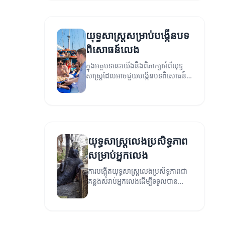
ជោគជ័យក្នុងការលេង។
យុទ្ធសាស្ត្រសម្រាប់បង្កើនបទ
ពិសោធន៍លេង
ក្នុងអត្ថបទនេះយើងនឹងពិភាក្សាអំពីយុទ្ធ
សាស្ត្រដែលអាចជួយបង្កើនបទពិសោធន៍
លេងរបស់អ្នក។
យុទ្ធសាស្ត្រលេងប្រសិទ្ធភាព
សម្រាប់អ្នកលេង
ការបង្កើតយុទ្ធសាស្ត្រលេងប្រសិទ្ធភាពជា
គន្លងសំរាប់អ្នកលេងដើម្បីទទួលបាន
ជោគជ័យ។