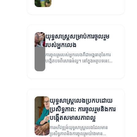
ល្អសម្រាប់អ្នកលេង។
យុទ្ធសាស្ត្រសម្រាប់ការចូលរួម
របស់អ្នកលេង
ការចូលរួមរបស់អ្នកលេងគឺជាអង្គធាតុនៃការ
បង្កើតបទពិសោធន៍ល្អ។ នៅក្នុងអត្ថបទនេះ
យើងនឹងពិភាក្សាអំពីយុទ្ធសាស្ត្រ ដែលអាចជួយ
អ្នកក្នុងការបង្កើនការចូលរួមរបស់អ្នកលេង។
យុទ្ធសាស្ត្រលេងប្រកបដោយ
ប្រសិទ្ធភាព: ការចូលរួមនិងការ
បង្កើតសមាសភាពល្អ
ការអភិវឌ្ឍន៍យុទ្ធសាស្ត្រលេងដែលមាន
ប្រសិទ្ធភាពនិងការចូលរួមយ៉ាងមាន