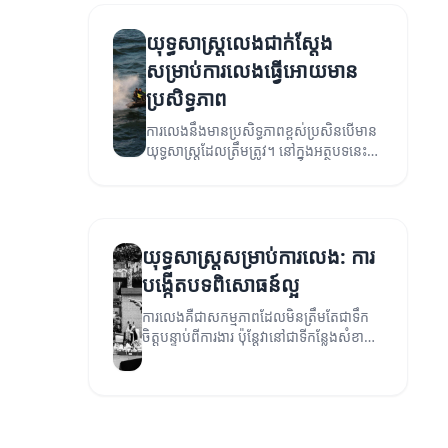
យុទ្ធសាស្ត្រលេងជាក់ស្តែង
សម្រាប់ការលេងធ្វើអោយមាន
ប្រសិទ្ធភាព
ការលេងនឹងមានប្រសិទ្ធភាពខ្ពស់ប្រសិនបើមាន
យុទ្ធសាស្ត្រដែលត្រឹមត្រូវ។ នៅក្នុងអត្ថបទនេះ
យើងនឹងពិភាក្សាអំពីយុទ្ធសាស្ត្រលេងជាក់ស្តែង
ដើម្បីធ្វើអោយការលេងរបស់អ្នកមានភាពល្អ
បំផុត។
យុទ្ធសាស្ត្រសម្រាប់ការលេង: ការ
បង្កើតបទពិសោធន៍ល្អ
ការលេងគឺជាសកម្មភាពដែលមិនត្រឹមតែជាទឹក
ចិត្តបន្ទាប់ពីការងារ ប៉ុន្តែវានៅជាទីកន្លែងសំខាន់
សម្រាប់ការអភិវឌ្ឍវិជ្ជាជីវៈ និងសុខភាព។
អត្ថបទនេះនឹងបង្ហាញពីយុទ្ធសាស្ត្រដើម្បី
បង្កើតបទពិសោធន៍ល្អសម្រាប់ការលេង។