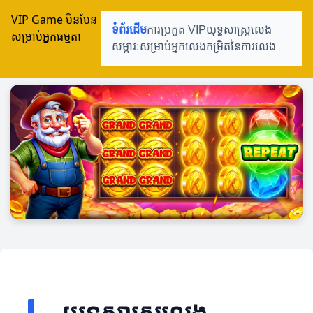
VIP Game មិនមែន
ទំព័រដើម
ការប្រកួត VIP
យុទ្ធសាស្ត្រលេង
សម្រាប់អ្នកធម្មតា
សម្ភារៈសម្រាប់អ្នកលេង
កម្រិតនៃការលេង
យុទ្ធសាស្ត្រលេង