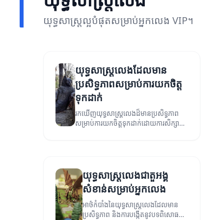
យុទ្ធសាស្ត្រល្អបំផុតសម្រាប់អ្នកលេង VIP។
យុទ្ធសាស្ត្រលេងដែលមាន
ប្រសិទ្ធភាពសម្រាប់ការយកចិត្ត
ទុកដាក់
រកឃើញយុទ្ធសាស្ត្រលេងដ៏មានប្រសិទ្ធភាព
សម្រាប់ការយកចិត្តទុកដាក់ដោយការសិក្សា
ពីរបៀបធ្វើដើម្បីធ្វើឱ្យការលេងរបស់អ្នកកាន់តែ
មានភាពអស្ចារ្យ។
យុទ្ធសាស្ត្រលេងជាតួអង្គ
សំខាន់សម្រាប់អ្នកលេង
អាថ៌កំបាំងនៃយុទ្ធសាស្ត្រលេងដែលមាន
ប្រសិទ្ធភាព និងការបង្កើតនូវបទពិសោធន៍