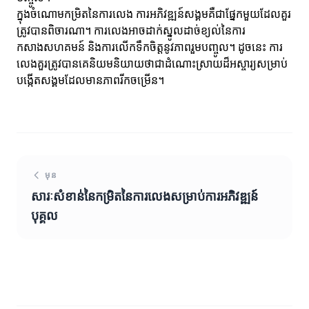
ក្នុងចំណោមកម្រិតនៃការលេង ការអភិវឌ្ឍន៍សង្គមគឺជាផ្នែកមួយដែលគួរ
ត្រូវបានពិចារណា។ ការលេងអាចដាក់ស្នូលដាច់ខ្យល់នៃការ
កសាងសហគមន៍ និងការលើកទឹកចិត្តនូវភាពរួមបញ្ចូល។ ដូចនេះ ការ
លេងគួរត្រូវបានគេនិយមនិយាយថាជាដំណោះស្រាយដ៏អស្ចារ្យសម្រាប់
បង្កើតសង្គមដែលមានភាពរីកចម្រើន។
មុន
សារៈសំខាន់នៃកម្រិតនៃការលេងសម្រាប់ការអភិវឌ្ឍន៍
បុគ្គល